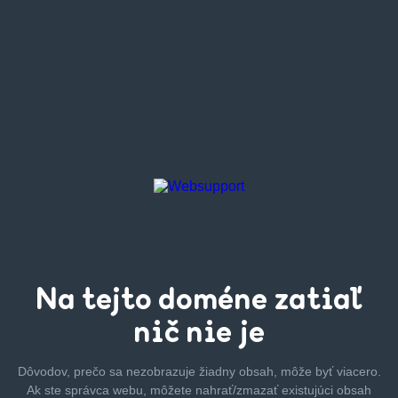
Na tejto
doméne zatiaľ
nič nie je
Dôvodov, prečo sa nezobrazuje žiadny obsah, môže byť
viacero.
Ak ste správca webu, môžete nahrať/zmazať
existujúci obsah